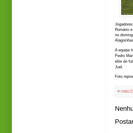
Jogadores 
Romário e 
no domingo
Alagoinha
A equipe t
Pedro Mant
elite do f
Joel.
Foto repr
às
maio 11
Nenhu
Posta