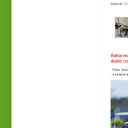
Assinar:
Po
Bahia re
duelo co
Foto: Asco
, à prepara