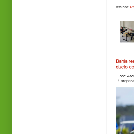
Assinar:
Po
Bahia re
duelo co
Foto: Asco
, à prepara