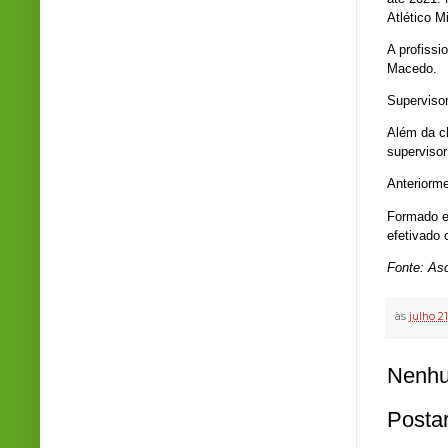
Atlético Mi
A profissi
Macedo.
Superviso
Além da ch
supervisor
Anteriorm
Formado e
efetivado
Fonte: As
às
julho 21
Nenhu
Posta