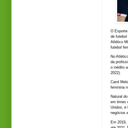
O Esporte 
de futebo
Atlético M
futebol fe
No Atlétic
da profiss
o inédito 
2022).
Carol Melo
feminina 
Natural do
em times 
Unidos, é
negócios 
Em 2019, a
até 2021.