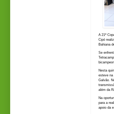
A 21ª Copa
Cipó reali
Bahiana d
Se enfrent
Tetracampe
bicampeon
Nesta quin
esteve na
Galvão. No
transmissã
além da Rá
Na oportun
para a re
apoio da e