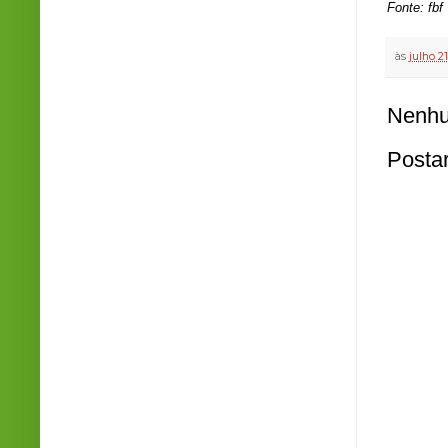
Fonte: fbf
às
julho 21
Nenhu
Posta