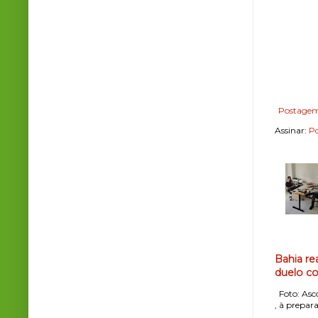
Postagem
Assinar:
Po
Bahia re
duelo co
Foto: Asco
, à prepara