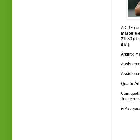
A CBF esc
máster e e
21h30 (de 
(BA).
Árbitro: M
Assistente
Assistente
Quarto Árb
Com quatro
Juazeirens
Foto repr