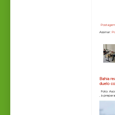
Postagem
Assinar:
Po
Bahia re
duelo co
Foto: Asco
, à prepara