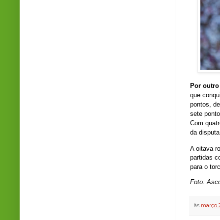
Por outro
que conqui
pontos, de
sete pont
Com quatro
da disput
A oitava r
partidas 
para o tor
Foto: Asc
às
março 