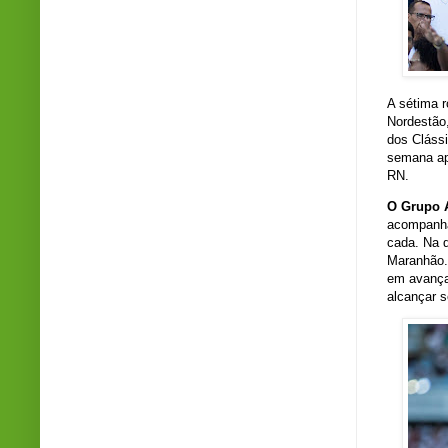
A sétima 
Nordestão
dos Clássi
semana ap
RN.
O Grupo 
acompanha
cada. Na q
Maranhão.
em avança
alcançar s