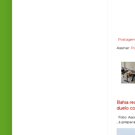
Postagem
Assinar:
Po
Bahia re
duelo co
Foto: Asco
, à prepara