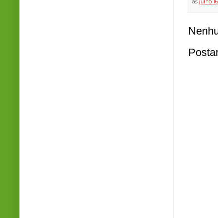
às
julho 1
Nenhu
Posta