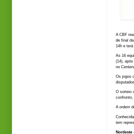
A CBF real
de final d
14h e ter
As 16 equi
(14), após
no Centená
Os jogos d
disputados
O sorteio 
confronto,
A ordem d
Conhecida
tem repres
Nordeste 