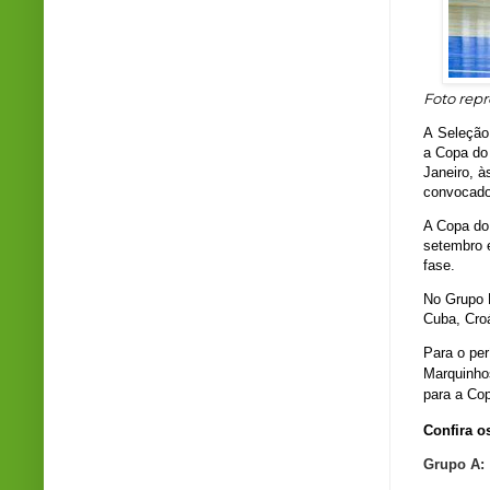
Foto repr
A Seleção 
a Copa do
Janeiro, à
convocado
A Copa do
setembro e
fase.
No Grupo B
Cuba, Croá
Para o per
Marquinhos
para a Co
Confira o
Grupo A: