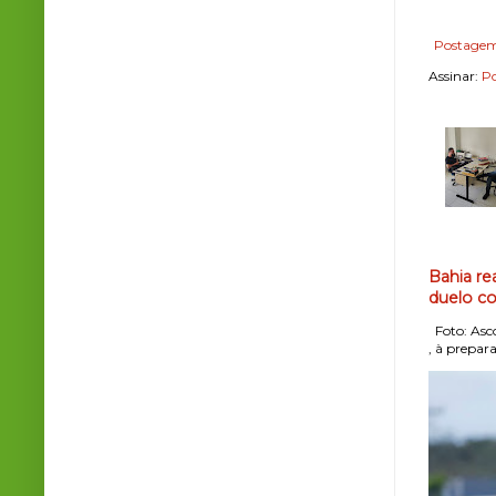
Postagem
Assinar:
Po
Bahia re
duelo co
Foto: Asco
, à prepara