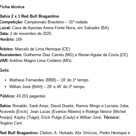
Ficha técnica
Bahia 2 x 1 Red Bull Bragantino
Competição:
Campeonato Brasileiro – 31ª rodada
Local:
Casa de Apostas Arena Fonte Nova, em Salvador (BA)
Data:
2 de novembro de 2025
Horário:
16h
Árbitro:
Marcelo de Lima Henrique (CE)
Assistentes:
Guilherme Dias Camilo (MG) e Renan Aguiar da Costa (CE)
VAR:
Antônio Magno Lima Cordeiro (MG)
Gols:
Matheus Fernandes (RBB) – 19’ do 1º tempo
Willian José (BAH) – 29’ e 45’ do 2º tempo
Público:
43.201 pagantes
Bahia:
Ronaldo; Santi Arias, David Duarte, Ramos Mingo e Luciano Juba;
Acevedo (Erick), Jean Lucas (Everton Ribeiro) e Rodrigo Nestor (Michel
Araújo); Kayky (Tiago), Erick Pulga (Cauly) e Willian José.
Técnico:
Rogério Ceni.
Red Bull Bragantino:
Cleiton; A. Hurtado, Alix Vinícius, Pedro Henrique e