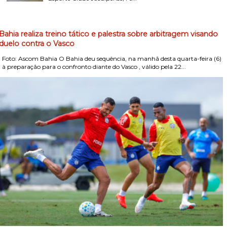
Bahia realiza treino tático e palestra sobre arbitragem visando
duelo contra o Vasco
Foto: Ascom Bahia O Bahia deu sequência, na manhã desta quarta-feira (6)
, à preparação para o confronto diante do Vasco , válido pela 22...