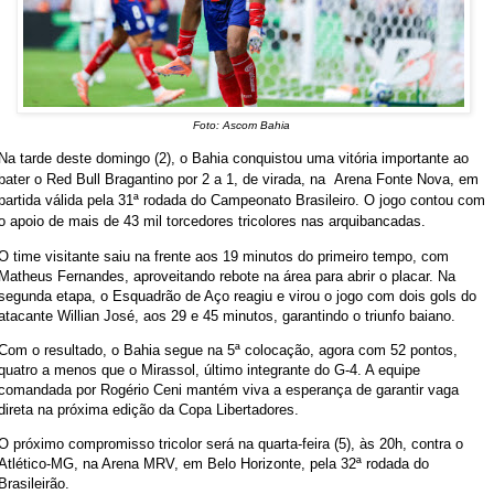
Foto: Ascom Bahia
Na tarde deste domingo (2), o Bahia conquistou uma vitória importante ao
bater o Red Bull Bragantino por
2 a 1
, de virada, na
Arena Fonte Nova
, em
partida válida pela
31ª rodada do Campeonato Brasileiro
. O jogo contou com
o apoio de mais de
43 mil torcedores tricolores
nas arquibancadas.
O time visitante saiu na frente aos 19 minutos do primeiro tempo, com
Matheus Fernandes, aproveitando rebote na área para abrir o placar. Na
segunda etapa, o Esquadrão de Aço reagiu e virou o jogo com dois gols do
atacante Willian José, aos 29 e 45 minutos, garantindo o triunfo baiano.
Com o resultado, o Bahia segue na 5ª colocação, agora com 52 pontos,
quatro a menos que o Mirassol, último integrante do G-4. A equipe
comandada por Rogério Ceni mantém viva a esperança de garantir vaga
direta na próxima edição da Copa Libertadores.
O próximo compromisso tricolor será na quarta-feira (5), às 20h, contra o
Atlético-MG, na Arena MRV, em Belo Horizonte, pela 32ª rodada do
Brasileirão.