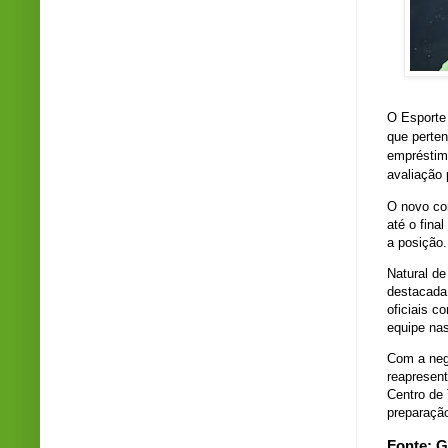
O Esporte 
que perten
empréstim
avaliação 
O novo con
até o fina
a posição.
Natural de
destacada
oficiais c
equipe nas
Com a nego
reapresent
Centro de 
preparaçã
Fonte: G