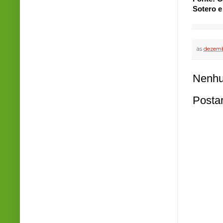
Sotero 
às
dezemb
Nenhu
Posta