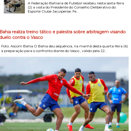
A Federação Bahiana de Futebol recebeu nesta sexta-feira
(2) a visita do Presidente do Conselho Deliberativo do
Esporte Clube Jacuipense, Fe...
Bahia realiza treino tático e palestra sobre arbitragem visando
duelo contra o Vasco
Foto: Ascom Bahia O Bahia deu sequência, na manhã desta quarta-feira (6)
, à preparação para o confronto diante do Vasco , válido pela 22...