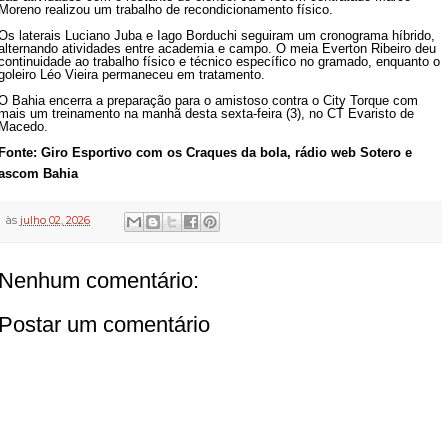
Moreno realizou um trabalho de recondicionamento físico.
Os laterais Luciano Juba e Iago Borduchi seguiram um cronograma híbrido,
alternando atividades entre academia e campo. O meia Everton Ribeiro deu
continuidade ao trabalho físico e técnico específico no gramado, enquanto o
goleiro Léo Vieira permaneceu em tratamento.
O Bahia encerra a preparação para o amistoso contra o City Torque com
mais um treinamento na manhã desta sexta-feira (3), no CT Evaristo de
Macedo.
Fonte: Giro Esportivo com os Craques da bola, rádio web Sotero e
ascom Bahia
às
julho 02, 2026
Nenhum comentário:
Postar um comentário