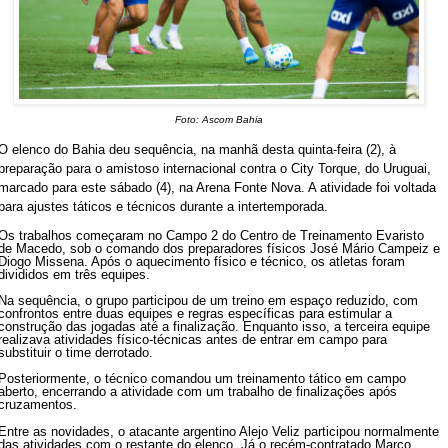
Foto: Ascom Bahia
O elenco do Bahia deu sequência, na manhã desta quinta-feira (2), à
preparação para o amistoso internacional contra o City Torque, do Uruguai,
marcado para este sábado (4), na Arena Fonte Nova. A atividade foi voltada
para ajustes táticos e técnicos durante a intertemporada.
Os trabalhos começaram no Campo 2 do Centro de Treinamento Evaristo
de Macedo, sob o comando dos preparadores físicos José Mário Campeiz e
Diogo Missena. Após o aquecimento físico e técnico, os atletas foram
divididos em três equipes.
Na sequência, o grupo participou de um treino em espaço reduzido, com
confrontos entre duas equipes e regras específicas para estimular a
construção das jogadas até a finalização. Enquanto isso, a terceira equipe
realizava atividades físico-técnicas antes de entrar em campo para
substituir o time derrotado.
Posteriormente, o técnico comandou um treinamento tático em campo
aberto, encerrando a atividade com um trabalho de finalizações após
cruzamentos.
Entre as novidades, o atacante argentino Alejo Veliz participou normalmente
das atividades com o restante do elenco. Já o recém-contratado Marco