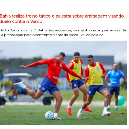
Bahia realiza treino tático e palestra sobre arbitragem visando
duelo contra o Vasco
Foto: Ascom Bahia O Bahia deu sequência, na manhã desta quarta-feira (6)
, à preparação para o confronto diante do Vasco , válido pela 22...