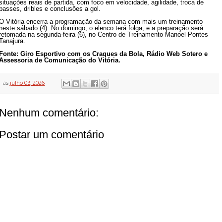
situações reais de partida, com foco em velocidade, agilidade, troca de
passes, dribles e conclusões a gol.
O Vitória encerra a programação da semana com mais um treinamento
neste sábado (4). No domingo, o elenco terá folga, e a preparação será
retomada na segunda-feira (6), no Centro de Treinamento Manoel Pontes
Tanajura.
Fonte: Giro Esportivo com os Craques da Bola, Rádio Web Sotero e
Assessoria de Comunicação do Vitória.
às
julho 03, 2026
Nenhum comentário:
Postar um comentário