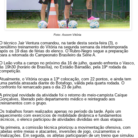
Foto: Ascom Vitória
O técnico Jair Ventura comandou, na tarde desta sexta-feira (3), o
penúltimo treinamento do Vitória na segunda semana da intertemporada
após os 19 dias de férias do elenco. O Rubro-Negro segue a preparação
para a retomada do Campeonato Brasileiro da Série A.
O Leão volta a campo no próximo dia 16 de julho, quando enfrenta o Vasco,
às 19h30 (horário de Brasília), no Estádio Barradão, pela 19ª rodada da
competição.
Atualmente, o Vitória ocupa a 13ª colocação, com 22 pontos, e ainda tem
uma partida atrasada diante do Botafogo, válida pela quarta rodada. O
confronto foi remarcado para o dia 23 de julho.
A principal novidade da atividade foi o retorno do meio-campista Caíque
Gonçalves, liberado pelo departamento médico e reintegrado aos
treinamentos com o grupo.
Os trabalhos foram realizados apenas no período da tarde. Após um
aquecimento com exercícios de mobilidade dinâmica e fundamentos
técnicos, o elenco participou de atividades divididas em duas etapas.
Na primeira, a comissão técnica priorizou a movimentação ofensiva, com
tabelas entre meias e atacantes, inversões de jogo, cruzamentos e
finalizações. Em seguida, os atletas participaram de um treino que simulou