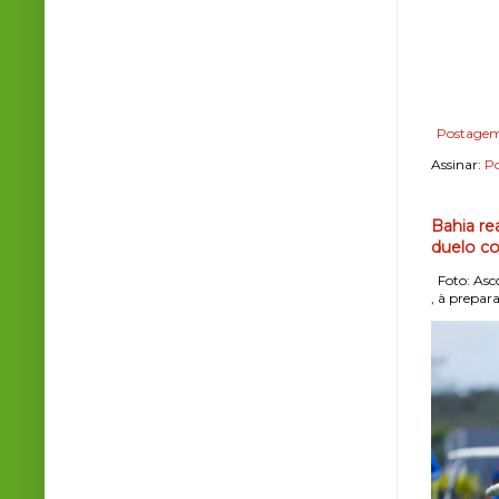
Postagem
Assinar:
Po
Bahia re
duelo co
Foto: Asco
, à prepara