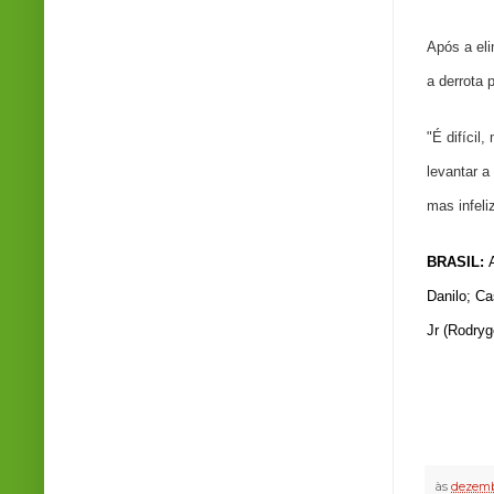
Após a eli
a derrota
"É difícil
levantar a
mas infeli
BRASIL:
A
Danilo; Ca
Jr (Rodryg
às
dezemb