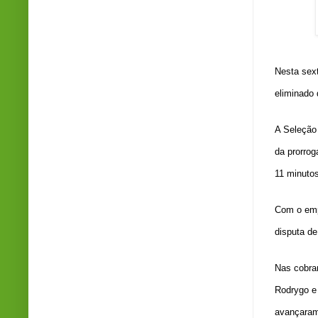
Cr
Nesta sext
eliminado
A Seleção
da prorro
11 minutos
Com o empa
disputa de
Nas cobran
Rodrygo e
avançaram