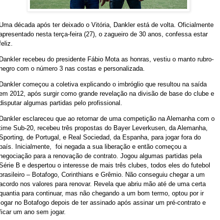
Uma década após ter deixado o Vitória, Dankler está de volta. Oficialmente
apresentado nesta terça-feira (27), o zagueiro de 30 anos, confessa estar
feliz.
Dankler recebeu do presidente Fábio Mota as honras, vestiu o manto rubro-
negro com o número 3 nas costas e personalizada.
Dankler começou a coletiva explicando o imbróglio que resultou na saída
em 2012, após surgir como grande revelação na divisão de base do clube e
disputar algumas partidas pelo profissional.
Dankler esclareceu que ao retornar de uma competição na Alemanha com o
time Sub-20, recebeu três propostas do Bayer Leverkusen, da Alemanha,
Sporting, de Portugal, e Real Sociedad, da Espanha, para jogar fora do
país. Inicialmente, foi negada a sua liberação e então começou a
negociação para a renovação de contrato. Jogou algumas partidas pela
Série B e despertou o interesse de mais três clubes, todos eles do futebol
brasileiro – Botafogo, Corinthians e Grêmio. Não conseguiu chegar a um
acordo nos valores para renovar. Revela que abriu mão até de uma certa
quantia para continuar, mas não chegando a um bom termo, optou por ir
jogar no Botafogo depois de ter assinado após assinar um pré-contrato e
ficar um ano sem jogar.