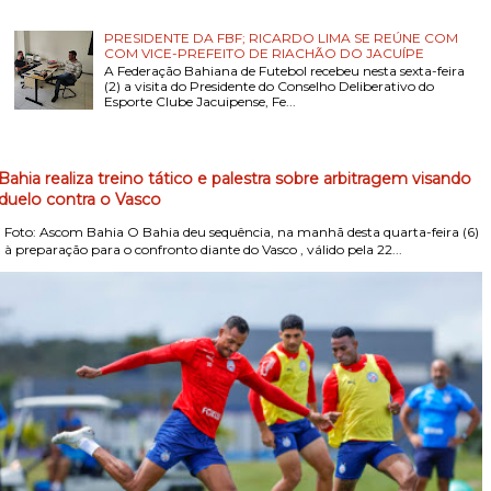
PRESIDENTE DA FBF; RICARDO LIMA SE REÚNE COM
COM VICE-PREFEITO DE RIACHÃO DO JACUÍPE
A Federação Bahiana de Futebol recebeu nesta sexta-feira
(2) a visita do Presidente do Conselho Deliberativo do
Esporte Clube Jacuipense, Fe...
Bahia realiza treino tático e palestra sobre arbitragem visando
duelo contra o Vasco
Foto: Ascom Bahia O Bahia deu sequência, na manhã desta quarta-feira (6)
, à preparação para o confronto diante do Vasco , válido pela 22...