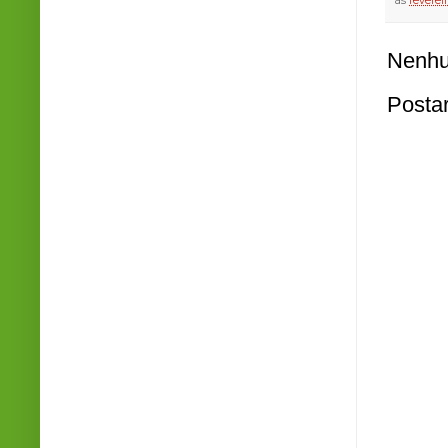
às
fevereir
Nenhu
Posta