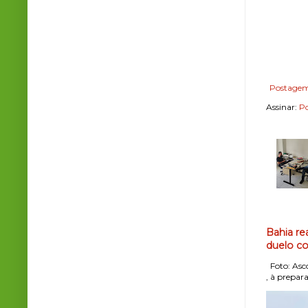
Postagem
Assinar:
Po
Bahia re
duelo co
Foto: Asco
, à prepara