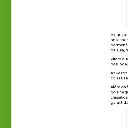
A equipe 
aplicand
permanênc
da aula, 
Viram qu
dos joga
Às vezes
coisas s
Além da f
gols nega
classific
garantida