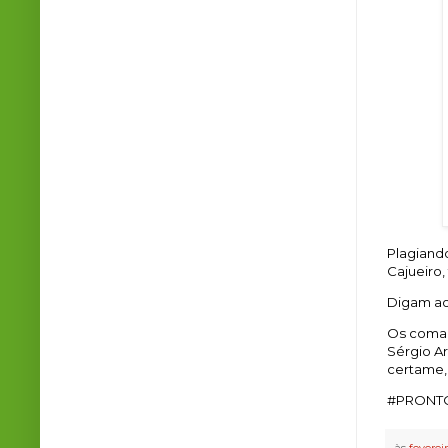
Plagiand
Cajueiro,
Digam ao
Os coman
Sérgio Ar
certame,
#PRONT