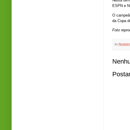
Nesta temp
ESPN e No
O campeão
da Copa d
Foto repr
às
feverei
Nenhu
Posta